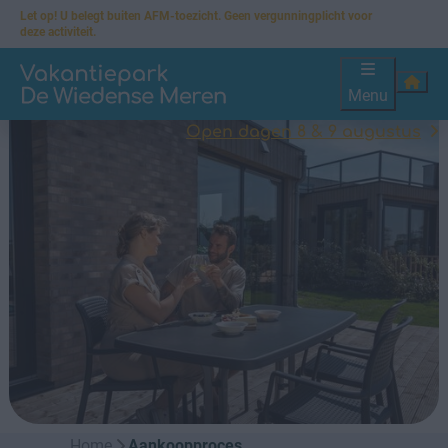
Let op! U belegt buiten AFM-toezicht. Geen vergunningplicht voor
deze activiteit.
Menu
Open dagen 8 & 9 augustus
Home
Aankoopproces