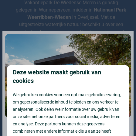
Vakantiepark De Wiedense Meren is gunstig
gelegen in Wanneperveen, middenin
Nationaal Park
Weerribben-Wieden
in Overijssel. Met de
uitgestrekte waterrijke natuur beschikt u over een
unieke locatie waar u optimaal kunt genieten van de
natuur, watersport en de authentieke omgeving.
Deze website maakt gebruik van
Onze eigen verhuurorganisatie
cookies
Bij Vakantiepark De Wiedense Meren kunt u rekenen
We gebruiken cookies voor een optimale gebruikservaring,
op een deskundige verhuur- en beheerorganisatie.
om gepersonaliseerde inhoud te bieden en ons verkeer te
Wij ontzorgen u volledig
: van marketing en
analyseren. Ook delen we informatie over uw gebruik van
boekingen tot schoonmaak en onderhoud. Zo geniet
onze site met onze partners voor social media, adverteren
u zorgeloos van een stabiel rendement zonder
en analyse. Deze partners kunnen deze gegevens
omkijken.
combineren met andere informatie die u aan ze heeft