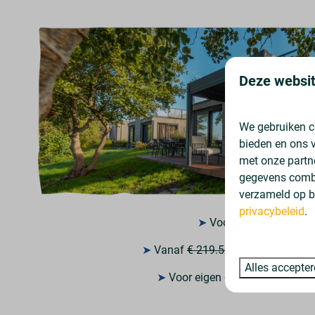
Deze websit
We gebruiken c
bieden en ons v
met onze partn
gegevens combi
verzameld op b
privacybeleid
.
➤
Voor 4 personen
➤
Vanaf
€ 219.500,
€ 199.500,-
exc
Alles accepte
➤
Voor eigen gebruik en/of ver