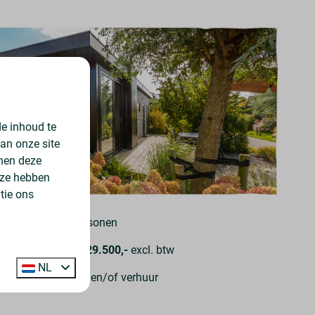
e inhoud te
an onze site
nnen deze
 ze hebben
tie ons
➤
Voor 4 personen
af
€ 169.500,-
€ 129.500,-
excl. btw
NL
oor eigen gebruik en/of verhuur