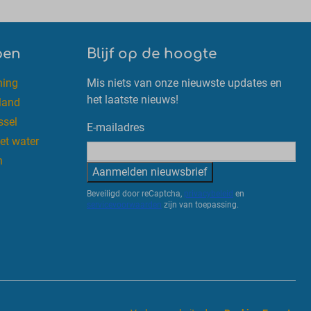
pen
Blijf op de hoogte
ning
Mis niets van onze nieuwste updates en
het laatste nieuws!
land
ssel
E-mailadres
et water
n
Aanmelden nieuwsbrief
Beveiligd door reCaptcha,
privacybeleid
en
servicevoorwaarden
zijn van toepassing.