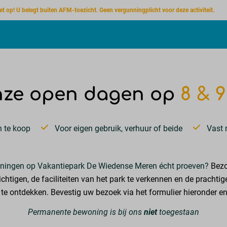
et op! U belegt buiten AFM-toezicht. Geen vergunningplicht voor deze activiteit.
nze open dagen op
8 & 9
 te koop
Voor eigen gebruik, verhuur of beide
Vast 
woningen op Vakantiepark De Wiedense Meren écht proeven?
Bezo
htigen, de faciliteiten van het park te verkennen en de pracht
te ontdekken. Bevestig uw bezoek via het formulier hieronder e
Permanente bewoning is bij ons
niet
toegestaan